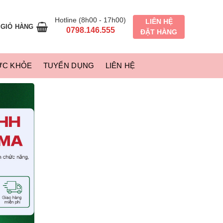
Hotline (8h00 - 17h00)
LIÊN HỆ
GIỎ HÀNG
0798.146.555
ĐẶT HÀNG
ỨC KHỎE
TUYỂN DỤNG
LIÊN HỆ