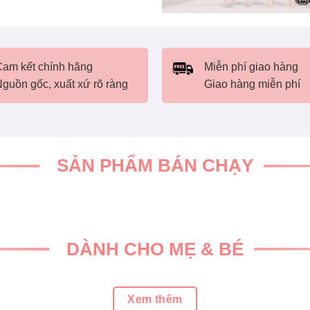
am kết chính hãng
Miễn phí giao hàng
guồn gốc, xuất xứ rõ ràng
Giao hàng miễn phí
SẢN PHẨM BÁN CHẠY
DÀNH CHO MẸ & BÉ
Xem thêm