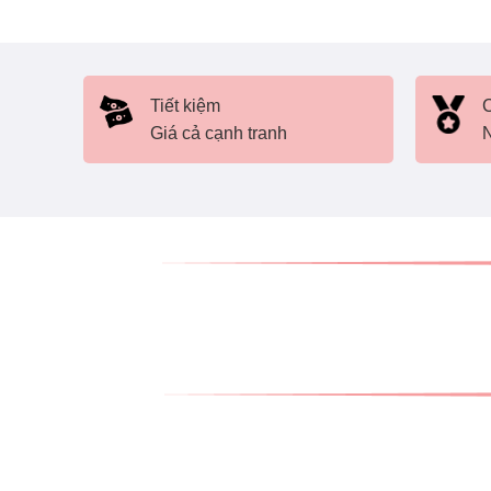
Tiết kiệm
C
Giá cả cạnh tranh
N